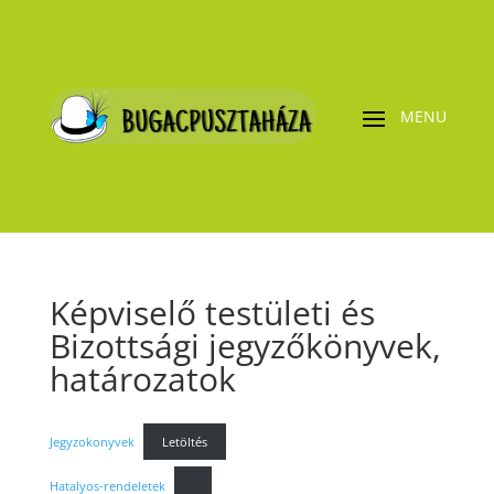
Képviselő testületi és
Bizottsági jegyzőkönyvek,
határozatok
Jegyzokonyvek
Letöltés
Hatalyos-rendeletek