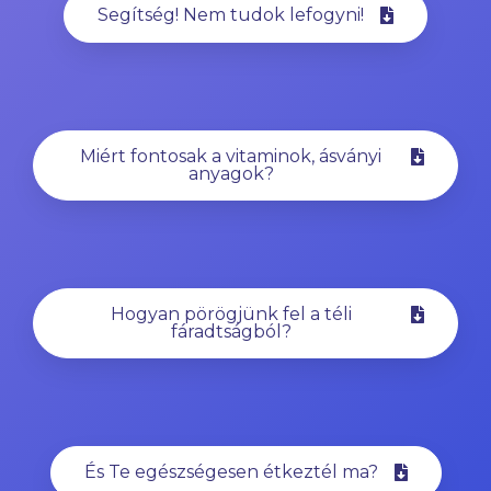
Segítség! Nem tudok lefogyni!
Miért fontosak a vitaminok, ásványi
anyagok?
Hogyan pörögjünk fel a téli
fáradtságból?
És Te egészségesen étkeztél ma?