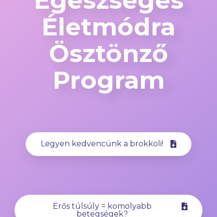
Egészséges
Életmódra
Ösztönző
Program
Legyen kedvencünk a brokkoli!
Erős túlsúly = komolyabb
betegségek?