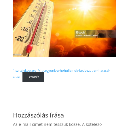
1.sz-tajekoztato_Mit-tegyunk-a-hohullamok-kedvezotlen-hatasai-
ellen
Letöltés
Hozzászólás írása
Az e-mail címet nem tesszük közzé.
A kötelező